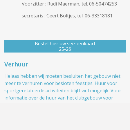
Voorzitter : Rudi Maerman, tel. 06-50474253
secretaris : Geert Boltjes, tel. 06-33318181
Bestel hier uw seizoenkaart
25-26
Verhuur
Helaas hebben wij moeten besluiten het gebouw niet
meer te verhuren voor besloten feestjes. Huur voor
sportgerelateerde activiteiten blijft wel mogelijk. Voor
informatie over de huur van het clubgebouw voor
sportgerelateerde activiteiten, kunt u contact opnemen
met Bertus Luth tel. 0321-321368 of 06-10056123
© 2025 IJsclub-Swifterbant